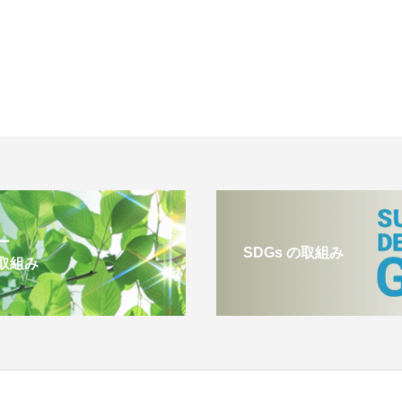
ー
SDGs の取組み
取組み